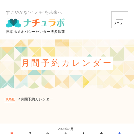
すこやかな”イノチ”を未来へ
メニュー
月間予約カレンダー
HOME
月間予約カレンダー
個別相談のご予約
オンラインスクール
2026年8月
ショッピング
日
月
火
水
木
金
土