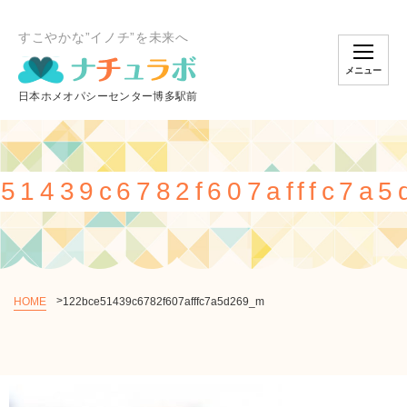
すこやかな”イノチ”を未来へ
メニュー
51439c6782f607afffc7a
HOME
122bce51439c6782f607afffc7a5d269_m
個別相談のご予約
オンラインスクール
ショッピング