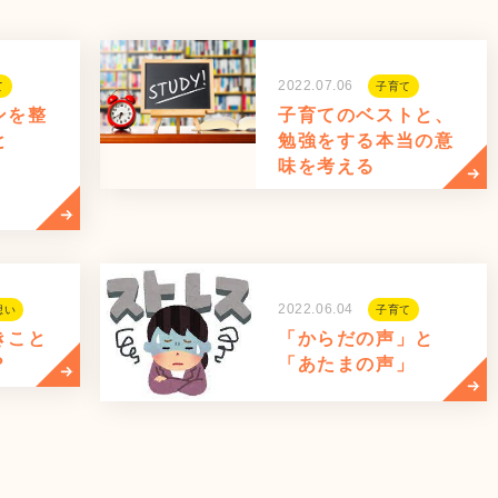
2022.07.06
て
子育て
ンを整
子育てのベストと、
と
勉強をする本当の意
味を考える
2022.06.04
想い
子育て
きこと
「からだの声」と
？
「あたまの声」