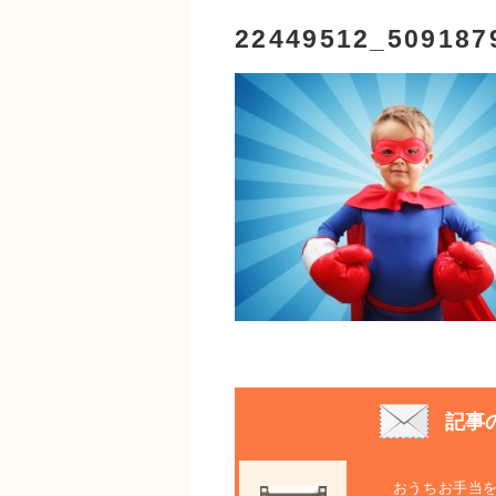
22449512_509187
記事
おうちお手当