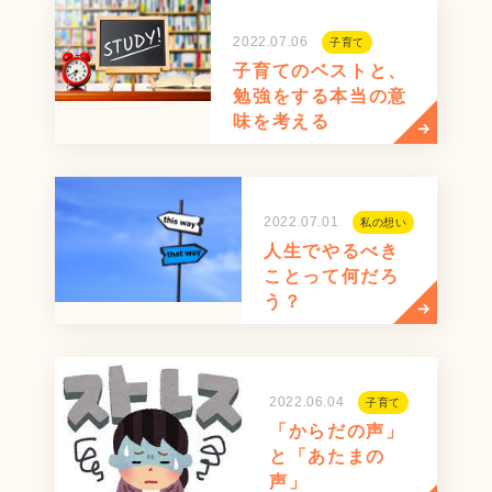
2022.07.06
子育て
子育てのベストと、
勉強をする本当の意
味を考える
2022.07.01
私の想い
人生でやるべき
ことって何だろ
う？
2022.06.04
子育て
「からだの声」
と「あたまの
声」