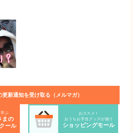
の更新通知を受け取る（メルマガ）
を学ぶ
おススメ！
さまの
おうちお手当グッズが揃う
ショッピングモール
クール