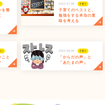
2022.07.06
て
子育て
ンを整
子育てのベストと、
と
勉強をする本当の意
味を考える
2022.06.04
想い
子育て
きこと
「からだの声」と
？
「あたまの声」