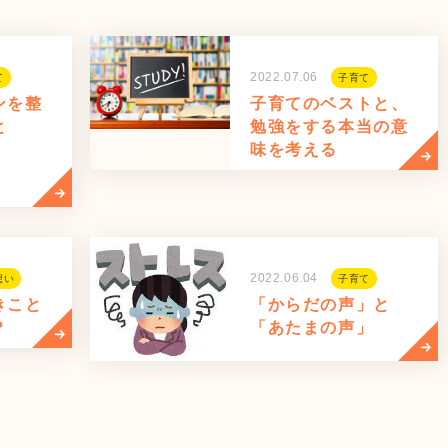
2022.07.06
て
子育て
ンを整
子育てのベストと、
と
勉強をする本当の意
味を考える
2022.06.04
想い
子育て
きこと
「からだの声」と
？
「あたまの声」