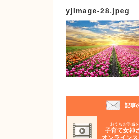
yjimage-28.jpeg
記事
おうちお手当
子育て女神
オンラインス