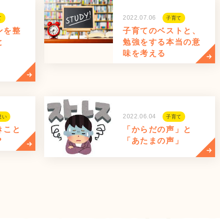
2022.07.06
て
子育て
ンを整
子育てのベストと、
と
勉強をする本当の意
味を考える
2022.06.04
想い
子育て
きこと
「からだの声」と
？
「あたまの声」