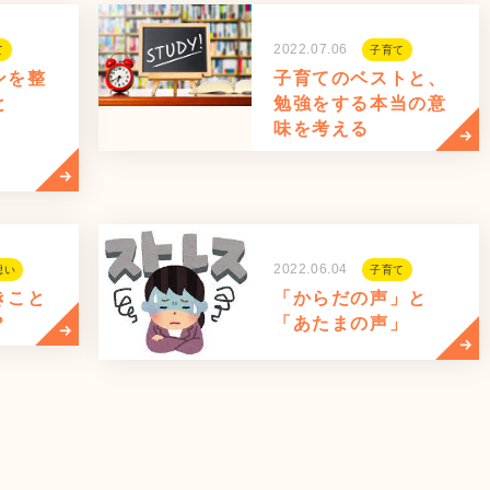
2022.07.06
て
子育て
ンを整
子育てのベストと、
と
勉強をする本当の意
味を考える
2022.06.04
想い
子育て
きこと
「からだの声」と
？
「あたまの声」